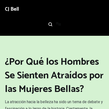
Ir
al
CJ Bell
contenido
¿Por Qué los Hombres
Se Sienten Atraídos por
las Mujeres Bellas?
La atracción hacia la belleza ha sido un tema de debate y
fascinación a lo largo de la historia. Ciertamente, la